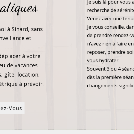
atiques
Je suis là pour vous
recherche de sérénité
Venez avec une tenu
Je vous conseille, da
moi à Sinard, sans
de prendre rendez-v
veillance et
n’avez rien à faire e
reposer, prendre so
éplacer à votre
vous hydrater.
ieu de vacances
Souvent 3 ou 4 séanc
 gîte, location,
dès la première séa
trique à prévoir.
changements signific
dez-Vous