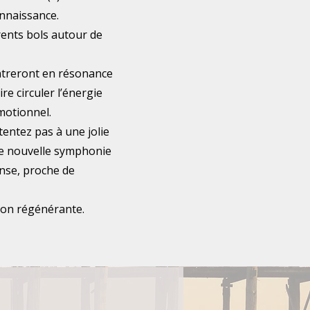
nnaissance.
érents bols autour de
entreront en résonance
re circuler l’énergie
motionnel.
tentez pas à une jolie
tte nouvelle symphonie
ense, proche de
ion régénérante.