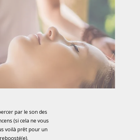
ercer par le son des
cens (si cela ne vous
us voilà prêt pour un
 reboosté(e).