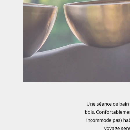
Une séance de bain 
bols. Confortablemen
incommode pas) habil
voyage senso