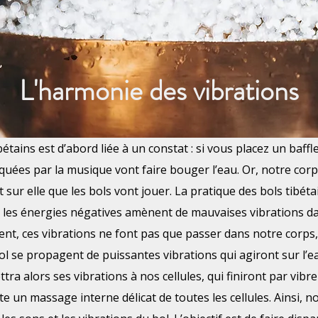
L'harmonie des vibrations
ibétains est d’abord liée à un constat : si vous placez un baff
quées par la musique vont faire bouger l’eau. Or, notre cor
t sur elle que les bols vont jouer. La pratique des bols tibéta
t les énergies négatives amènent de mauvaises vibrations d
, ces vibrations ne font pas que passer dans notre corps, 
 se propagent de puissantes vibrations qui agiront sur l’e
tra alors ses vibrations à nos cellules, qui finiront par vib
ulte un massage interne délicat de toutes les cellules. Ainsi, 