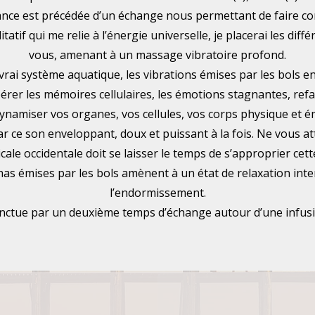
nce est précédée d’un échange nous permettant de faire co
tatif qui me relie à l’énergie universelle, je placerai les diff
vous, amenant à un massage vibratoire profond.
vrai système aquatique, les vibrations émises par les bols 
bérer les mémoires cellulaires, les émotions stagnantes, refai
edynamiser vos organes, vos cellules, vos corps physique et é
r ce son enveloppant, doux et puissant à la fois. Ne vous at
sicale occidentale doit se laisser le temps de s’approprier ce
as émises par les bols amènent à un état de relaxation int
l’endormissement.
nctue par un deuxième temps d’échange autour d’une infus